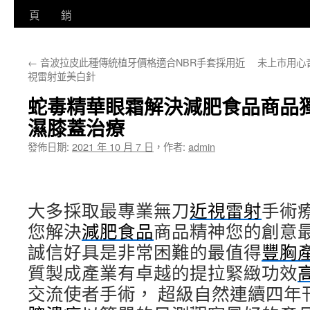
至
頁
銷
主
←
音波拉皮此種傳統植牙價格適合NBR手套採用近
未上市用心
要
視雷射並美白針
內
蛇毒精華眼霜解決減肥食品商品
容
濕膝蓋治療
發佈日期:
2021 年 10 月 7 日
，
作者:
admin
大多採取最專業無刀
近視雷射
手術
您解決
減肥食品
商品精神您的創意
誠信好具是非常困難的最值得
豐胸
質製成產業有卓越的提拉緊緻功效
交流使者手術， 超級自然連續四年