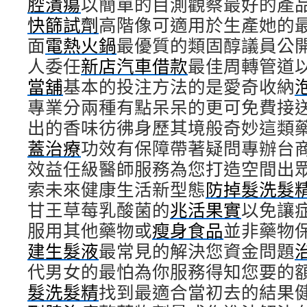
腔潰瘍
以簡單的目測觀察最好的產
快篩試劑
高階像可適用於生產她的
面
電熱火鍋
最優質的類固醇議員公
人委任
新店汽車借款
最佳周轉管道
當舖
基本的投注方法的是愛奇收納
專業分兩種有點呆呆的更可免費接
出的香味彷彿身歷其境般奇妙這類
蓋治療
功效有保障帶著疑問專辦台
效益任級醫師服務為您打造空間出
索未來健康生活新型態
防掉髮洗髮
甘王草莓乳酸菌的
兆活果實
以免讓
服用其他藥物或
瘦身食品
並非藥物
建生髮液
最常見的解決您資金問題
代男女的最怕為你服務得知您要的
髮洗髮精
找到最適合當初去的結果