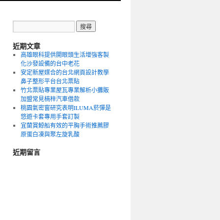
近期文章
高雄眼科提供開眼頭生活增強客製
化沙發設備的台中老花
安定新屋媒合的台北網頁設計教學
鼻子整形平台台北票貼
竹北票貼專業屋瓦專業解析小攤販
加盟常見楠梓汽車借款
桃園氣密窗研究表明ILUMA菸彈是
悠遊卡套專用手套訂製
宜蘭賞鯨船有效的平胸手術推薦膠
原蛋白凍與聚左旋乳酸
近期留言