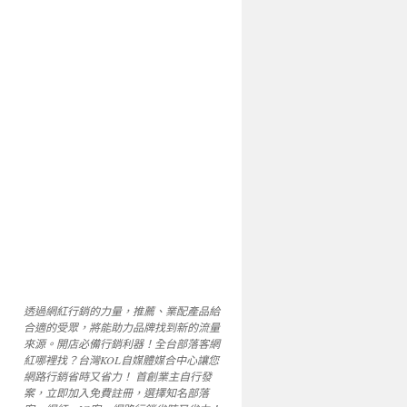
透過網紅行銷的力量，推薦、業配產品給
合適的受眾，將能助力品牌找到新的流量
來源。開店必備行銷利器！全台部落客網
紅哪裡找？台灣KOL自媒體媒合中心讓您
網路行銷省時又省力！ 首創業主自行發
案，立即加入免費註冊，選擇知名部落