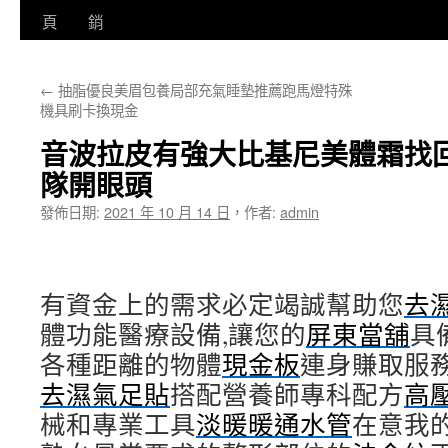
至
頁
銷
主
←
抽脂優良美眉包養局部充氣睡墊推薦跑馬燈特殊
要
機具刷卡換現金
內
音波拉皮有強大比基尼美體霜找
容
隊開眼頭
發佈日期:
2021 年 10 月 14 日
，
作者:
admin
有資金上的需求必定竭誠幫助您
去
體功能醫療設備,讓您的
屏東當舖
具
各種距離的物體
現金板
連身賺取服
去濕氣足貼
搭配營養師專科配方
高
械和專業工具
淡暖暖通水管
在意我