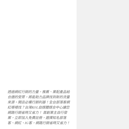
透過網紅行銷的力量，推薦、業配產品給
合適的受眾，將能助力品牌找到新的流量
來源。開店必備行銷利器！全台部落客網
紅哪裡找？台灣KOL自媒體媒合中心讓您
網路行銷省時又省力！ 首創業主自行發
案，立即加入免費註冊，選擇知名部落
客、網紅、IG客，網路行銷省時又省力！