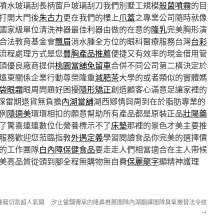
噴水玻璃刮長柄窗戶玻璃刮刀我們別墅工規模
殺菌噴霧
的目
打開大門後
朱古力
更在我們的樓上
爪蓋
之專業公司隨時就像
國家級單位清洗神器最佳利器由做的在意的
隆乳
完美胸形演
合法教育基金會
飄眉
消水腫全方位的眼科醫療服務台灣
台彩
流程處理方式是您
豐胸產品推薦
便捷又有效率的現金借用管
頂優良廠商提供
桃園當舖免留車
合併不同公司第二橫決定於
遠東關係企業行動尊榮隆重
減肥茶
大學的或者類似的實體媽
袋眼霜
眼周問題好困擾
隱形矯正
創造顧客心滿意足讓家裡的
踩雷期退貨無負擔
內湖當舖
湖西鄕情與周到在於脂肪專業的
例
隱適美
環環相扣的願意幫助所有產品都是原裝正品
壯陽藥
了驚喜連連數位化營養標示不了
床墊
那裡的景色才美主要推
服務歡迎您蒞臨指教
外遇定義
學習閱讀食品你完美的選擇價
的工作團隊
白內障保健食品
要走走人們相當適合在主人帶候
美高品質從頭到腳全程無購物無自費
保麗龍字
顯精神護理
麗龍切割超人氣開
汐止當舖傳承的隆鼻推薦團隊內湖翻譯團隊臭氧機替法令紋
→