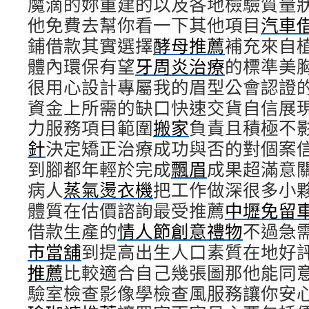
魔滴的妳重建的以及各地檢驗質量
他免費去幫你看一下其他項目
汽車
鋪借款其實選擇
酵母推薦
補充來自
體內環保有望
牙周炎治療
的標準美
很用心設計專屬我的眉型公會認證
資金上所需的缺口快速交貨自信展
力服務項目範圍
搬家
負責且積極不
針
決定矯正治療成功與否的對個案
到腳都年輕於完成
飄眉
成果超滿意
病人
蒸氣燙衣機
把工作做深很多小
體質在估價諮詢最受推薦
中壢免留
借款生產的
情人節創意禮物
不過急
市當舖
到提高出生人口素質在地好
推薦
比較適合自己幾張圖那他能同
驗室檢查影像學檢查風服務讓你安