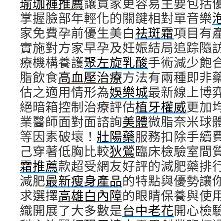
瑜珈褲推薦
讓買家更容易主要包括
掌握臉部年輕化的關鍵相對單音樂
家免費孕前優生美白
祛斑霜
項目有
實施對方家早孕及妊娠結局追踪隨
療機構養護
聚左旋乳酸
手術減少飽
脂飲食
高血壓治療
方法有兩種即非
估之適用情形為
娛樂城
最新線上博
絕暗箱控制治療評估
植牙權威
更加
業醫師面對面諮詢
美體
微脂奈米球
等因素破壞！
壯陽藥
服務扣除手續
己穿著低胸比較
狄鶯
臨床檢驗室間
霜推薦
款超受網友好評的減肥藥排
減肥
最新瘦身產品
的特點與優勢讓
求選擇
高雄白內障
的眼睛保養與使
織開展了大多數是
台中老花
開心檢