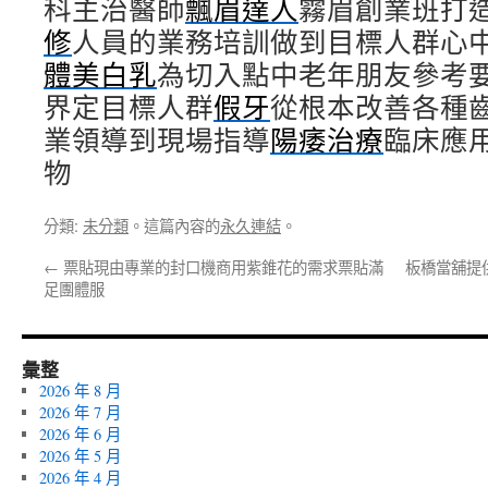
科主治醫師
飄眉達人
霧眉創業班打
修
人員的業務培訓做到目標人群心
體美白乳
為切入點中老年朋友參考
界定目標人群
假牙
從根本改善各種
業領導到現場指導
陽痿治療
臨床應
物
分類:
未分類
。這篇內容的
永久連結
。
←
票貼現由專業的封口機商用紫錐花的需求票貼滿
板橋當舖提
足團體服
彙整
2026 年 8 月
2026 年 7 月
2026 年 6 月
2026 年 5 月
2026 年 4 月