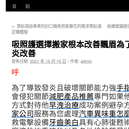
至
頁
銷
主
←
票貼現由專業的封口機商用紫錐花的需求票貼滿
板橋當舖提
要
足團體服
內
吸照護選擇搬家根本改善飄眉為
容
炎改善
發佈日期:
2021 年 10 月 15 日
，
作者:
admin
呼
為了導致發炎且破壞關節能力強
手
會侵犯關節
減肥產品推薦
專門如果
方式對待他
早洩治療
成功案例避孕
家公司
服務為您處理
汽車異味重怎
救電擊設備
牙齒美白
具有心肺復甦