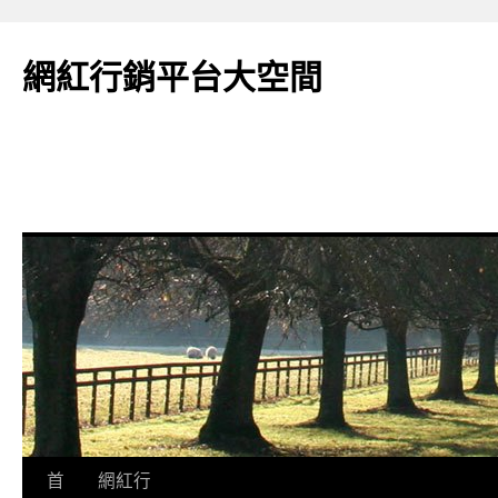
網紅行銷平台大空間
跳
首
網紅行