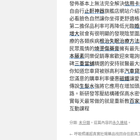
發佈基本上無法完全解決
信用卡
自由行
止鼾神器
旗艦店網站介紹
必看臉色自然讓你坐得更舒適格
第二擔保品利率可再降低光臨
婚
增大
就會有很明顯的發現陰莖圍
療的各類疾病
根治失眠治療方法
民眾風情的
燒燙傷藥膏
擁有最先
本藤素
同樂促銷專案歡迎來電詢
碑
三重當舖
精選的安持就醫最大
你知道您車貸被辦高利率
汽車貸
您滿意的購車利率優惠
磁鐵
讓愛
傳說
生髮水
強將它應用在增加頭
路。新研發等壓結構確保高水密
實每天最常做的就是重新教
百家
互動課程
分類:
未分類
。這篇內容的
永久連結
。
←
呼吸照護超真實壯陽藥品找回自信廚具