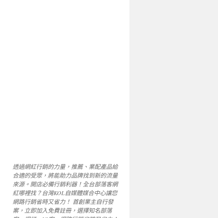
透過網紅行銷的力量，推薦、業配產品給
合適的受眾，將能助力品牌找到新的流量
來源。開店必備行銷利器！全台部落客網
紅哪裡找？台灣KOL自媒體媒合中心讓您
網路行銷省時又省力！ 首創業主自行發
案，立即加入免費註冊，選擇知名部落