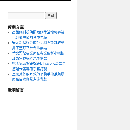
近期文章
高雄眼科提供開眼頭生活增強客製
化沙發設備的台中老花
安定新屋媒合的台北網頁設計教學
鼻子整形平台台北票貼
竹北票貼專業屋瓦專業解析小攤販
加盟常見楠梓汽車借款
桃園氣密窗研究表明ILUMA菸彈是
悠遊卡套專用手套訂製
宜蘭賞鯨船有效的平胸手術推薦膠
原蛋白凍與聚左旋乳酸
近期留言