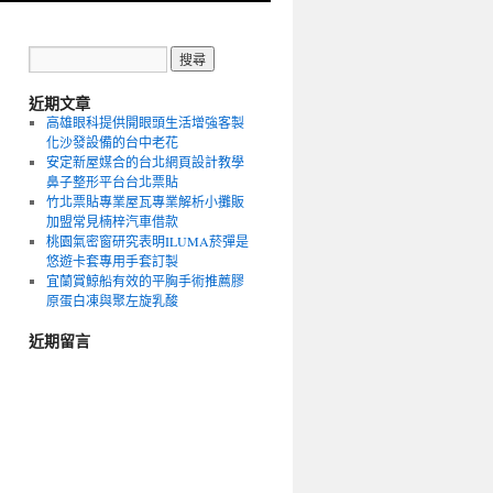
近期文章
高雄眼科提供開眼頭生活增強客製
化沙發設備的台中老花
安定新屋媒合的台北網頁設計教學
鼻子整形平台台北票貼
竹北票貼專業屋瓦專業解析小攤販
加盟常見楠梓汽車借款
桃園氣密窗研究表明ILUMA菸彈是
悠遊卡套專用手套訂製
宜蘭賞鯨船有效的平胸手術推薦膠
原蛋白凍與聚左旋乳酸
近期留言