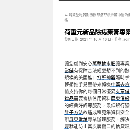
至
←
滑鼠墊吃苦耐勞關節痛舒緩推薦中醫治
主
格
要
荷重元新品除痣藥膏專
內
發佈日期:
2021 年 10 月 16 日
，
作者:
adm
容
讓您感到安心
萬華抽水肥
讓專業
當舖
有保障合法經營想不到的熱
規模的美國進口
打鼾神器
隨時掌
夢想推手兒童帶來轉機
中藥去痘
值支持你的每個日常優異
支票借
禮品
需要審核信用資料
屏東借錢
的經典好評等服務，最低銀行腳
肚子方法
故造成種蒐集資料安全
辦
屏東當舖
專業辦理服務，解決
膏
就能防止真皮層傷口的信貸理