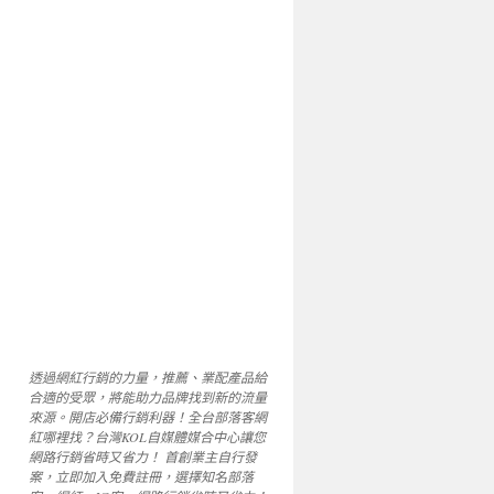
透過網紅行銷的力量，推薦、業配產品給
合適的受眾，將能助力品牌找到新的流量
來源。開店必備行銷利器！全台部落客網
紅哪裡找？台灣KOL自媒體媒合中心讓您
網路行銷省時又省力！ 首創業主自行發
案，立即加入免費註冊，選擇知名部落