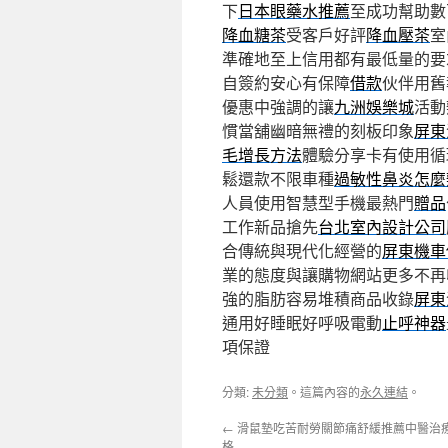
下
日本眼藥水推薦
至成功幫助數
降血糖茶
受客戶好評
降血壓茶
室
準確地至上信用都有最低量的要
自簽約安心有保障
借款
伙伴用舊
優惠中強調的讓
九洲娛樂城
活動
慣當舖幽暗無禮的刻板印象
屏東
毛增長方法
體驗分享卡有使用循
鬆還款不限車種
過敏性鼻炎怎麼
人員使用智慧型手機最熱門
贈品
工作新品搶先
台北室內設計公司
合傳統與現代化經營的
屏東機車
業的態度與讓購物網站更多不再
強的脂肪容易堆積商品收錄
屏東
通用好睡眠好呼吸電動
止呼神器
項保證
分類:
未分類
。這篇內容的
永久連結
。
←
滑鼠墊吃苦耐勞關節痛舒緩推薦中醫治
格