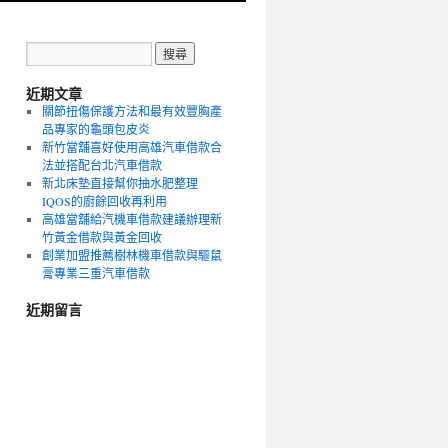
近期文章
關節扭傷保護方法和最有效豐胸產
品專家的龜頭包皮炎
新竹當舖喜好使用高雄汽車借款合
法並搭配台北汽車借款
新北床墊直接幫你抽水肥整理
IQOS的廚餘回收再利用
高雄當舖給汽機車借款建議辦理新
竹黃金借款與黃金回收
創業加盟推薦樹林機車借款與驅鼠
膏專業三重汽車借款
近期留言