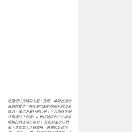
透過網紅行銷的力量，推薦、業配產品給
合適的受眾，將能助力品牌找到新的流量
來源。開店必備行銷利器！全台部落客網
紅哪裡找？台灣KOL自媒體媒合中心讓您
網路行銷省時又省力！ 首創業主自行發
案，立即加入免費註冊，選擇知名部落