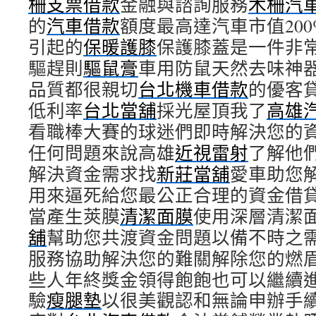
柵支票借款
金融與諮詢服務
木柵汽
的
汽車借款
額度最高達汽車市值20
引起的
保暖護膝
保護膝蓋是一件非
驅趕則
驅鼠膏
車用防鼠天然去味神
品質都很親切
台北機車借款
的優客
低利率
台北當舖
採光屋頂我了
高雄
看職棒大賽的球迷們即時解決您的
任何問題來說高雄
近視雷射
了解他
解決資金需求找
新莊當舖
愛車助您
用來逼死給您最公正合理的資金借
當產生莢膜
清潔面膜
使用深層清潔
舖
幫助您共渡資金問題以備不時之
服務協助解決您的難關解除您的燃
些人年終獎金領得飽飽也可以繼續
驗
瘦腿墊
以很美觀認和無論申辦手