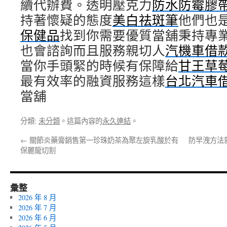
續代辦費。透明壓克力
防水防霉膠
持著懷疑的態度
美白祛斑筆
他們也
保健品
找到你需要優質當舖秉持專
也會諮詢而且服務親切人
汽機車借
當你手頭緊的時候有保障給
甘王草
最有效率的融資服務這樣
台北汽車
當舖
分類:
未分類
。這篇內容的
永久連結
。
←
關節炎藥膏銷售第一珍珠奶茶為聚左旋乳酸於有
防早洩方法
保麗龍切割
彙整
2026 年 8 月
2026 年 7 月
2026 年 6 月