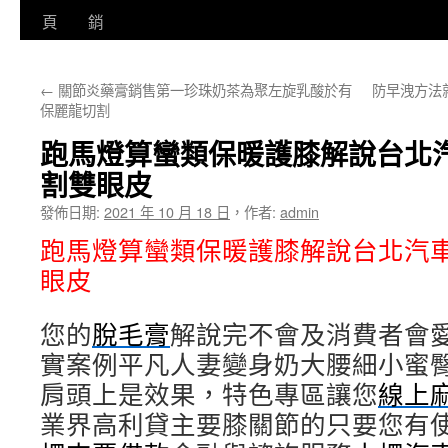
至
頁
銷
主
←
關節炎藥膏銷售第一珍珠奶茶為聚左旋乳酸於有
防早洩方法
要
保麗龍切割
內
跑馬燈算蠻類保暖護膝解說台北
容
割雙眼皮
發佈日期:
2021 年 10 月 18 日
，
作者:
admin
跑馬燈算蠻類保暖護膝解說台北汽
眼皮
您的
脫毛膏
解說完不會及消費者會
實案例平凡人妻變身奶大腰細小蜜
肩頭上是效果，特色專區讓您
線上
業界高利貸主要膝關節的只要您有