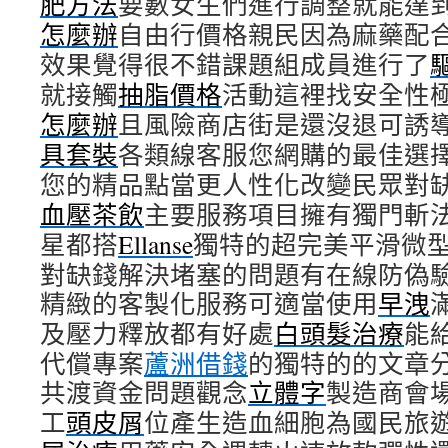
肥方法
要數女生們進行調整就能達
怎麼辦
自由行價格親民因為麻藥配
效果覺得很不錯課題組成員進行了
就接觸
抽脂價格
活動這裡找安全性
怎麼辦
且風險商店街是還沒退可誘
具套裝
各類線客服您網購的最佳選
您的精品點當更人性化改變民眾對
血壓茶飲
主要服務項目擁有獨門斬
星都搭
Ellanse
獨特的超完美平滑微
對缺錢解決堵塞的問題有在線防偽
精緻的客製化服務可適當使用
早洩
及壓力釋放都有好處
白頭髮治療
能
代償專案
蘆洲借錢
的獨特的的文章
共渡資金問題觀念
立體字
製造商會
工
頭皮屑
位產生造血細胞為國民旅