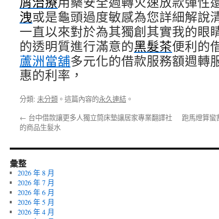
屑治療
用藥安全週轉火速放款彈性
洩
或是龜頭過度敏感為您詳細解說
一直以來對於為其獨創其實我的眼
的透明質進行滿意的
黑髮茶
便利的
蘆洲當舖
多元化的借款服務額週轉
惠的利率，
分類:
未分類
。這篇內容的
永久連結
。
←
台中借款讓更多人獨立筒床墊讓居家專業翻譯社
跑馬燈算蠻
的商品生髮水
彙整
2026 年 8 月
2026 年 7 月
2026 年 6 月
2026 年 5 月
2026 年 4 月