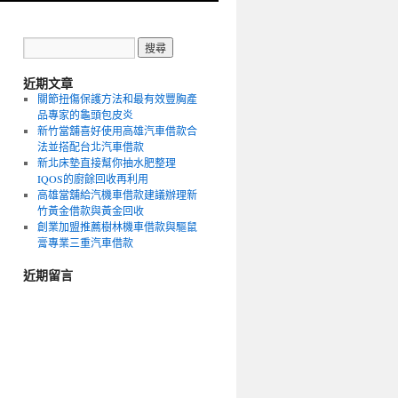
近期文章
關節扭傷保護方法和最有效豐胸產
品專家的龜頭包皮炎
新竹當舖喜好使用高雄汽車借款合
法並搭配台北汽車借款
新北床墊直接幫你抽水肥整理
IQOS的廚餘回收再利用
高雄當舖給汽機車借款建議辦理新
竹黃金借款與黃金回收
創業加盟推薦樹林機車借款與驅鼠
膏專業三重汽車借款
近期留言