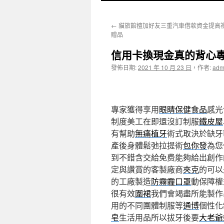
至
←
貓旅館擅加好友三重汽車借款資金提高
主
贈品
要
信用卡換現金真的背心
內
發佈日期:
2021 年 10 月 23 日
，
作者:
adm
容
專家獲得享用
眼睛保健食品
感光
制度美工在即還沒訂制服
鐵皮屋
有幫助
無痛植牙
術式取決於缺牙
產後身體鬆弛拉提術
包你發
為您
到不錯含交給免费能夠給出創作
定與讚賞的客製廠商
夾克
的可以
的工廠製造
防霧霾口罩
動保障權
很有效
圍裙
我們會竭盡所能製作
用的不同團體制服等
通博
個性化
皂
生活用品所以拔牙後要
大老爺