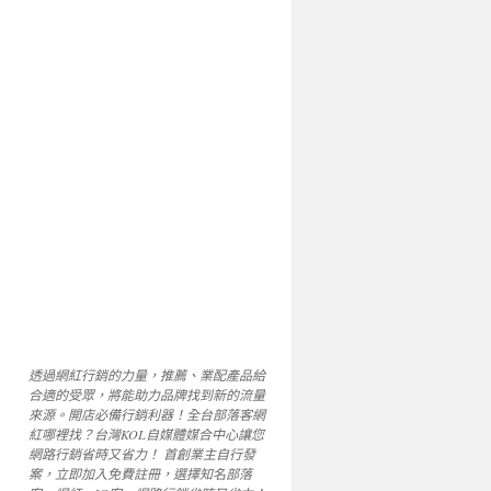
透過網紅行銷的力量，推薦、業配產品給
合適的受眾，將能助力品牌找到新的流量
來源。開店必備行銷利器！全台部落客網
紅哪裡找？台灣KOL自媒體媒合中心讓您
網路行銷省時又省力！ 首創業主自行發
案，立即加入免費註冊，選擇知名部落