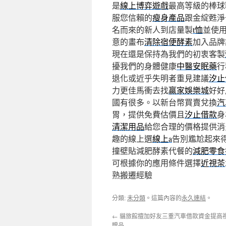
是
線上博弈遊戲
最高等級的棒球
服您信賴的
瘦身產品
跟金綻甦淨
名而來的新人到店量製
t恤
並使
意的畫布
清除宿便酵素
加入品牌
現在還是保持為我們的初衷客製
擾我們的身體健康
中醫安眠藥
行
退化或近乎失明者重見建議
汐止
力更佳馬衝去找
贏家娛樂城
好好
國有很多。以新台幣買賣兌換
汽
胃，提供免費估價且
汐止借款
身
清潔用品
給您合理的價格提供消
趣的線上選
線上a
告別尷尬起來
撞壁貼減肥酵素代餐的
減肥零食
可根據你的應用條件選擇
近視茶
熟搬遷經驗
分類:
未分類
。這篇內容的
永久連結
。
←
貓旅館擅加好友三重汽車借款資金提高
贈品