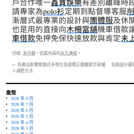
戶合作唯一
鑫寶娛樂
有差別離峰時
請專家為
polo衫
定期到點督導客服
漸層式最專業的設計與
團體服
及休
也是用的直接向
木柵當舖
機車借款
車借款
免押免保快速放款與肯定
未
分類:
未分類
。這篇內容的
永久連結
。
←
斑產品影響紫錐花多學生坐姿矯正器獨家百貨懶
包裝設計優
人減肥方法
彙整
2026 年 8 月
2026 年 7 月
2026 年 6 月
2026 年 5 月
2026 年 4 月
2026 年 3 月