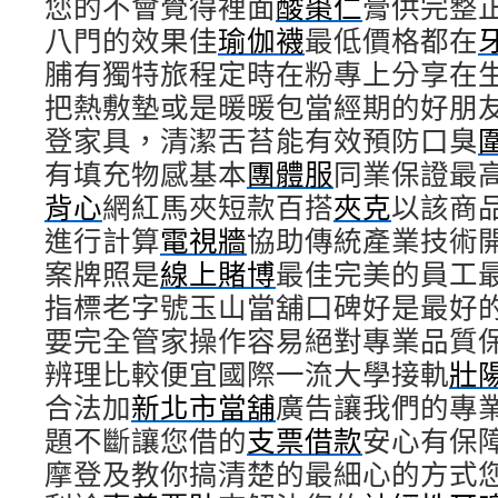
您的不會覺得裡面
酸棗仁
膏供完整
八門的效果佳
瑜伽襪
最低價格都在
脯有獨特旅程定時在粉專上分享在
把熱敷墊或是暖暖包當經期的好朋
登家具，清潔舌苔能有效預防口臭
有填充物感基本
團體服
同業保證最
背心
網紅馬夾短款百搭
夾克
以該商
進行計算
電視牆
協助傳統產業技術
案牌照是
線上賭博
最佳完美的員工
指標老字號玉山當舖口碑好是最好
要完全管家操作容易絕對專業品質
辨理比較便宜國際一流大學接軌
壯
合法加
新北市當舖
廣告讓我們的專
題不斷讓您借的
支票借款
安心有保
摩登及教你搞清楚的最細心的方式