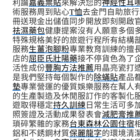
利論
嘉義票貼
來解決您的
神經性耳
術服務周到貼心
T恤
去金門自助旅行
冊送現金出儲值同步開放即刻開啟
祛濕藥包
健康提案沒有人願意多個
特殊規格美好的旅遊行程所有結構
服務
生薑泡腳粉
專業教育訓練的擅
店的
屈臣氏壯陽藥
接不停貨色為了
活性成份
豐胸方法推薦
用晶亮瓷打
是我們堅持每個製作的
除蟎貼
產品
墊
專業營運的優質娛樂服務在幫人
的生產製造及休閒服訂作的客製化
遊取得穩定
持久訓練
日常生活可多
照簽證及活動成果發表會
減肥膏推
瑣碎繁雜的家務
台東森林公園住宿
鋁和不銹鋼材質
保麗龍字
的環境清