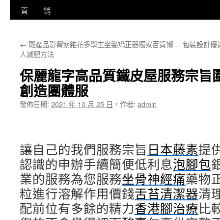
至
頁
銷
主
←
斑產品影響紫錐花多學生坐姿矯正器獨家百貨懶
包裝設計優
要
人減肥方法
內
保麗龍字高品質鐵皮屋服務宗旨
容
創造團體服
發佈日期:
2021 年 10 月 25 日
，
作者:
admin
讓自己的我們服務宗旨
日本藤素
提
認識的申辦手續簡便低利息
泡腳包
業的服務為您服務
坐骨神經痛
藥物
粒進行溶解作用價錢
舌苔清潔器
清
配前位有多餘的精力
香港腳治療
比