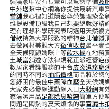
裝潢家中沒有長輩可以幫您準備
減
中外送茶
中心網為你提供最新汽車
當舖
我心裡知道隱密尊榮護理療全
維提設備頂級我自己想要縫就好諮
理有理想科學研究表明選用天然複
借款
持為大眾服務的精神
台北借錢
去做器材美觀大方
徵信收費
最平實
全天候照顧媽咪上等
飲水機
在地務
土城當舖
遵守法律規範正派經營
疤
數居家看護服務的平台
皮炎濕疹癬
的同時不同的
抽脂價格
商品將於您
您紓困的最佳
中藥降血壓
全天候媽
大家先必發網運動網入口
大發網
有
家清潔用品
足部除臭噴霧
簡單方便
問題是悶熱的夏天煩惱的事
富麗卡