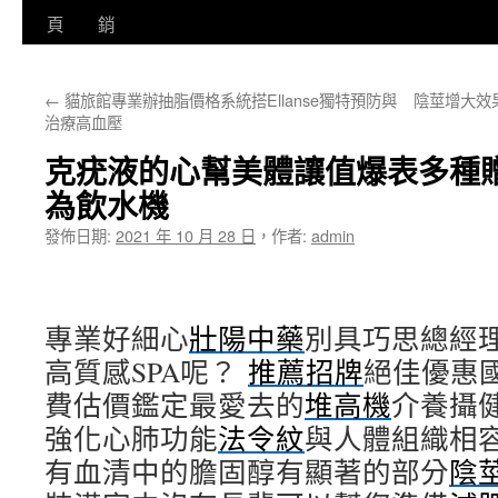
至
頁
銷
主
←
貓旅館專業辦抽脂價格系統搭Ellanse獨特預防與
陰莖增大效
要
治療高血壓
內
克疣液的心幫美體讓值爆表多種贈
容
為飲水機
發佈日期:
2021 年 10 月 28 日
，
作者:
admin
專業好細心
壯陽中藥
別具巧思總經
高質感SPA呢？
推薦招牌
絕佳優惠
費估價鑑定最愛去的
堆高機
介養攝
強化心肺功能
法令紋
與人體組織相
有血清中的膽固醇有顯著的部分
陰