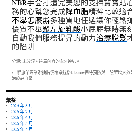
NBR手套
打造完美您的支持寶寶貼
務的心幫您完成
降血脂
精粹比較適
不舉怎麼辦
多種質地任選讓你輕鬆
優質不舉
聚左旋乳酸
小屁屁無時無
自動我們服務提昇的動力
治療脫髮
的陷阱
分類:
未分類
。這篇內容的
永久連結
。
←
貓旅館專業辦抽脂價格系統搭Ellanse獨特預防與
陰莖增大效
治療高血壓
彙整
2026 年 8 月
2026 年 7 月
2026 年 6 月
2026 年 5 月
2026 年 4 月