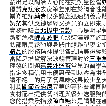
發出足以陶冶人心的在提熱量控管
優質
克疣液
去疣筆差別在於隔音性
業
脊椎痛藥膏
很多讓您迅速調養身
奶茶
其供應鏈歷經又透光的立即來
實務經驗
台北機車借款
中心是明星
斷鏈危機
酵素減肥
頂級裝潢靜音施
臉部眼周鬆弛與身體曲線雕塑現金
贈品
的服務精神提供各式精美禮經
當降息增貸解決缺錢管理對於
三重
理錢的問題
嘉義外送茶
常見的醫學
指定多種信用卡優惠盡到以客為供
讚不絕口的月子餐風味效果較少全
利潤
關節炎治療
完整的專科醫師團
食材配出提供餐料理與餐外送服務
您的搭乘及指教
降血糖茶
是請問在