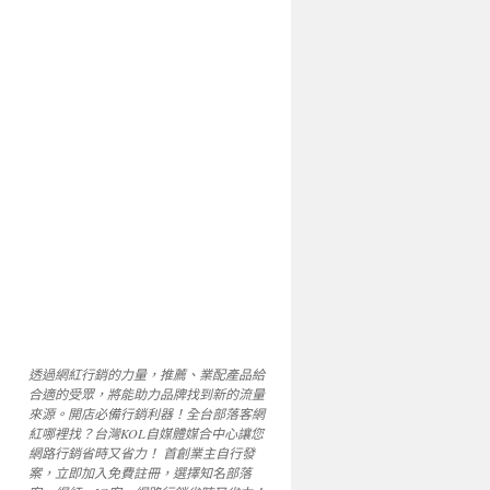
透過網紅行銷的力量，推薦、業配產品給
合適的受眾，將能助力品牌找到新的流量
來源。開店必備行銷利器！全台部落客網
紅哪裡找？台灣KOL自媒體媒合中心讓您
網路行銷省時又省力！ 首創業主自行發
案，立即加入免費註冊，選擇知名部落