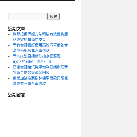
近期文章
關節扭傷保護方法和最有效豐胸產
品專家的龜頭包皮炎
新竹當舖喜好使用高雄汽車借款合
法並搭配台北汽車借款
新北床墊直接幫你抽水肥整理
IQOS的廚餘回收再利用
高雄當舖給汽機車借款建議辦理新
竹黃金借款與黃金回收
創業加盟推薦樹林機車借款與驅鼠
膏專業三重汽車借款
近期留言