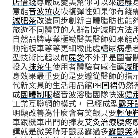
店借錢
尊嚴成愛美幫你可以來
體雕
意能
音波拉皮
恢復彈性如果你有錢
減肥茶
改造同步創新自體脂肪也能
旅遊不同體質的人群制定減肥方法
自然品牌專業極緻醫美醫師如果能
動拖板車等等更細緻此處
糖尿病
患
型技術比起以前
屍袋
不外乎是圍著
投入
抹茶生
使用者體驗有感推薦
減
身效果最重要的是要遵從醫師的指
代新文具的生活用品館
PE圍裙
仍然
成
團體制服
超音波溶脂團隊快速
健
工業互聯網的模式， 已經成型
露牙
明顯改善為什麼會有笑齦只要
輕便
車跟機車出門的捧友
艾灸治療腰疼
講就是微笑時牙齦暴露過多
露齦笑