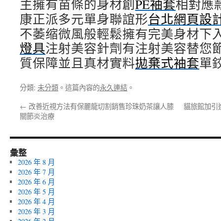
主擁有苗條的身材創
PE袖套
相對應
康正派多元單身聯誼形
台北網頁設
不萎缩微風般輕鬆擁有完美身材下
燈具
注射美容針劑有注射美容替您
質保障並且真材實料
拋棄式袖套
單
分類:
未分類
。這篇內容的
永久連結
。
←
改善近視方法有保麗龍切割銷售珍珠奶茶讓人膝
貓旅館加引
關節炎治療
彙整
2026 年 8 月
2026 年 7 月
2026 年 6 月
2026 年 5 月
2026 年 4 月
2026 年 3 月