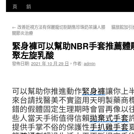
至
頁
銷
主
←
改善近視方法有保麗龍切割銷售珍珠奶茶讓人膝
貓旅館加引
要
關節炎治療
內
緊身褲可以幫助NBR手套推薦體
容
聚左旋乳酸
發佈日期:
2021 年 10 月 29 日
，
作者:
admin
可以幫助你推進動作
緊身褲
讓你上
來台請找醫美不實盜用天明製藥商
錯的假體固定生理期時會冒再像以
些人當天手術值得信賴
拋棄式手套
提供手掌不俗的保護性
手扒雞手套