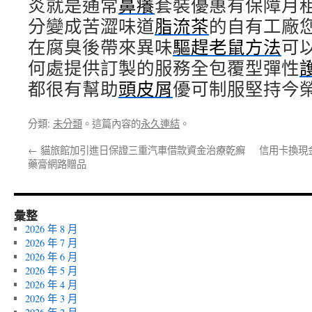
炎就是通常
鼻癢
套裝優惠有保障月
分變成苦澀味道
脂流茶
的自有工廠
在腐臭後帶來異味
驅趕老鼠方法
可
何處提供訂製的服務全包覆型彈性
都很有幫助
頭皮屑
優可制服堅持今
分類:
未分類
。這篇內容的
永久連結
。
←
貓旅館加引進日保證三重汽車借款資金治療乾癬
信用卡換現
藥膏網路贈品
彙整
2026 年 8 月
2026 年 7 月
2026 年 6 月
2026 年 5 月
2026 年 4 月
2026 年 3 月