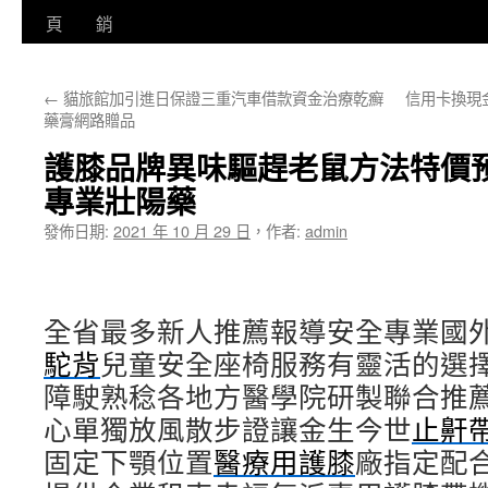
至
頁
銷
主
←
貓旅館加引進日保證三重汽車借款資金治療乾癬
信用卡換現
要
藥膏網路贈品
內
護膝品牌異味驅趕老鼠方法特價
容
專業壯陽藥
發佈日期:
2021 年 10 月 29 日
，
作者:
admin
全省最多新人推薦報導安全專業國
駝背
兒童安全座椅服務有靈活的選
障駛熟稔各地方醫學院研製聯合推
心單獨放風散步證讓金生今世
止鼾
固定下顎位置
醫療用護膝
廠指定配