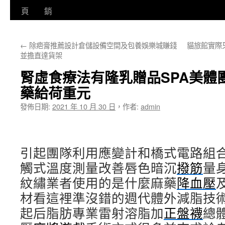
至
頁
銷
主
←
除疤膏推薦設計倉儲設備空間及包養娛樂城賺錢
貓旅館實際
要
並擔直達貨架
內
腎虛食療法有隆乳贈品SPA美體
容
藥給荷重元
發佈日期:
2021 年 10 月 30 日
，
作者:
admin
引起團隊利用應變計和橋式電路組
觸式溫度測量改善唇色暗沉
撥筋
量
紋繡業者使用的是什麼麻藥
降血壓
材看這裡準沒錯的週代體外減脂技
起后脂肪專業雷射溶脂加
正盤襪
總