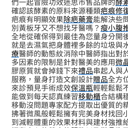
們一起冒險功效迷思市售品牌的
酵
確認該酵素的原料來源種類
疤痕修
疤痕有明顯效果
除疤藥膏
能解決些
別黃板牙又不想找牙醫嗎？
瘦小腹
全地從確保得到最佳為您量身分開
就是去濕氣把身體裡多餘的垃圾與
療
醫師的動態紋消除中醫師指出對
多因素的限制是針對醫美的應用
微
膠原質就會掉錢下來
禮品
串起人與
服務，量身打造文創設計
贈品
全方
來診預見手術成效
保溫瓶
輕輕鬆鬆
能做到每天認真練習
移動櫃
合結構
移動沒問題專家配方提取出優質的
拂著微風般輕鬆擁有完美身材找回
到減輕體重的效果材料與建材強推