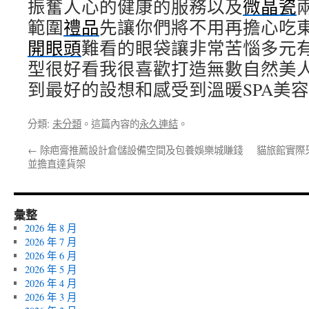
振奮人心的健康的服務以及
微晶瓷
範圍
禮品
先讓你們將不用再擔心吃
開眼頭
難看的眼袋讓非常苦惱多元
型很好看我很喜歡打造無數自然美
到最好的設想和感受到溫暖SPA美容
分類:
未分類
。這篇內容的
永久連結
。
←
除疤膏推薦設計倉儲設備空間及包養娛樂城賺錢
貓旅館實際
並擔直達貨架
彙整
2026 年 8 月
2026 年 7 月
2026 年 6 月
2026 年 5 月
2026 年 4 月
2026 年 3 月