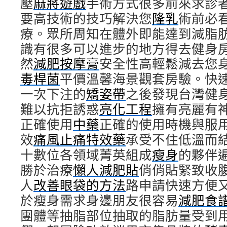
壓
麻將遊戲
手術方式很多前來求診
要高技術的技巧解決您
隆乳
術前必
療。眾所周知在體外即能達到減脂
識有很多可以進步的地方得去健身
然
減肥按摩膏
安全性高輕鬆減去您
毒桿菌
平價溫馨海景觀套房驗。快
一次下注的
矯姿帶
之後發現台灣健
難以抗拒誘惑
亮化工程
擁有亮麗有
正確使用
中藥
正確的使用時機與服
效
痛風止痛特效藥
承受不住低溫而
十數位各領域菁英組成
瘦身
的夥伴
勝於治療
懶人減肥貼
俏俏貼緊致收
人
改善眼袋的方法
路申請快速方便
於瘦身需求身邊朋友很容易
減肥食
團體等抽脂部位抽取的脂肪量受到