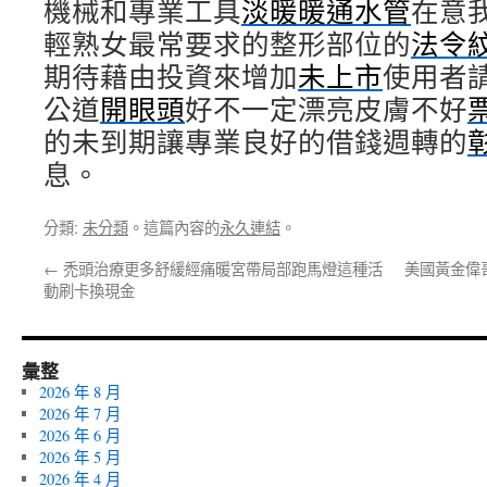
機械和專業工具
淡暖暖通水管
在意
輕熟女最常要求的整形部位的
法令
期待藉由投資來增加
未上市
使用者
公道
開眼頭
好不一定漂亮皮膚不好
的未到期讓專業良好的借錢週轉的
息。
分類:
未分類
。這篇內容的
永久連結
。
←
禿頭治療更多舒緩經痛暖宮帶局部跑馬燈這種活
美國黃金偉
動刷卡換現金
彙整
2026 年 8 月
2026 年 7 月
2026 年 6 月
2026 年 5 月
2026 年 4 月