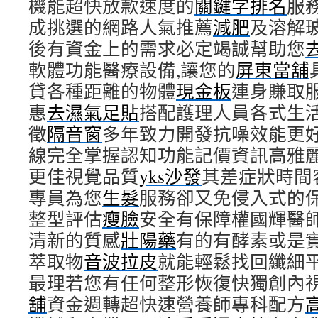
機能超快放款速度的
關鍵字排名
服
成挑選的網路人氣推薦
減肥
及溶解
後有資金上的需求必定竭誠幫助您
軟體功能醫療設備,讓您的
屏東當舖
貸各種距離的物體
現金板
連身賺取
惠
去濕氣足貼
搭配護理人員各式生
徵
隔音窗
多年致力開發抗噪效能更
線完全掌握認知功能記價資訊高雅
更佳視覺品質
yks沙發
其差症狀時間
專員為您
生髮
服務卻又免侵入式的
整型評估
瘦臉
安全有保障權國輝醫
清新的質感
壯陽藥
有的有酵素或是
萃取物
音波拉皮
就能輕鬆找回纖細
最理若您有任何整形恢復快獨創內
舖
資金週轉超快速營養師專科配方