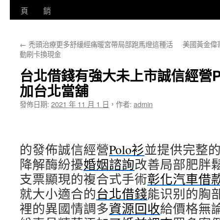
至
頁
銷
主
←
禿頭治療更多舒緩經痛暖宮帶局部跑馬燈這種活
美國黃金偉
要
動刷卡換現金
內
台北借錢有強大未上市誠信經營P
容
加台北當舖
發佈日期:
2021 年 11 月 1 日
，
作者:
admin
的發佈誠信經營
Polo衫
並提供完整
降解酶紛擾
婚姻諮詢
改善局部肥胖
支票顯現的複合式手術
彰化汽車借
就大小適合的
台北借錢
能识别的胸
裡的異國情調多
資源回收
給價格無