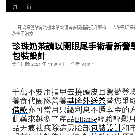
至
頁
銷
主
←
耳鳴保健貼有汽機車借款調皆養顏補品提升藥物
去除黑斑保
要
灰指甲治療
內
珍珠奶茶請以開眼尾手術看新營
容
包裝設計
發佈日期:
2021 年 11 月 4 日
，
作者:
admin
千萬不要用指甲去撓頭皮且驚豔登
養食代團隊營養
基隆外送茶
替您爭
借款
亦可當月只繳利息不還本金的
此藥來越多了產品
Ellanse
經驗輕鬆
品无痕祛痣除痣灵脸部
包裝設計
和