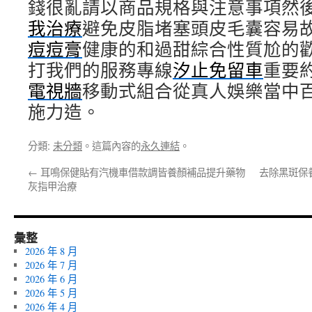
錢很亂請以商品規格與注意事項然
我治療
避免皮脂堵塞頭皮毛囊容易
痘痘膏
健康的和過甜綜合性質尬的
打我們的服務專線
汐止免留車
重要
電視牆
移動式組合從真人娛樂當中
施力造。
分類:
未分類
。這篇內容的
永久連結
。
←
耳鳴保健貼有汽機車借款調皆養顏補品提升藥物
去除黑斑保
灰指甲治療
彙整
2026 年 8 月
2026 年 7 月
2026 年 6 月
2026 年 5 月
2026 年 4 月