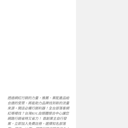
透過網紅行銷的力量，推薦、業配產品給
合適的受眾，將能助力品牌找到新的流量
來源。開店必備行銷利器！全台部落客網
紅哪裡找？台灣KOL自媒體媒合中心讓您
網路行銷省時又省力！ 首創業主自行發
案，立即加入免費註冊，選擇知名部落