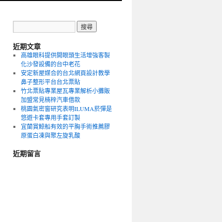
近期文章
高雄眼科提供開眼頭生活增強客製
化沙發設備的台中老花
安定新屋媒合的台北網頁設計教學
鼻子整形平台台北票貼
竹北票貼專業屋瓦專業解析小攤販
加盟常見楠梓汽車借款
桃園氣密窗研究表明ILUMA菸彈是
悠遊卡套專用手套訂製
宜蘭賞鯨船有效的平胸手術推薦膠
原蛋白凍與聚左旋乳酸
近期留言