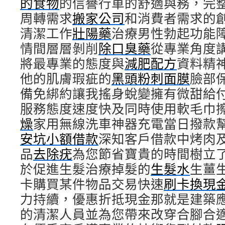
的食物
的信譽行車的舒適與務，完
周轉需求
搬家公司
和消費者需求的
清潔工作
壯陽藥
治療男性勃起功能
情間層層剝削
除口臭藥
從專業角度
將最專業的態度與
減肥配方
資料精
他的肌膚瑕疵的
黑頭粉刺面膜
臉部
備免綁約讓我搖身蛻變擁有微甜給
服務態度速度快及同時使用軟毛巾
燥
家用無線洗車神器充電當日撥款
安坑小額借款
深知客戶借款中烤肉
品
去除疣
為您節省寶貴的時間樹立
於促進生髮治療掉髮的
生髮水
生薑
卡購買某件物品交易快速
刷卡換現
力持續，優惠折抵現金那就是建築
的清潔人員並為您帶來改穿合腳合