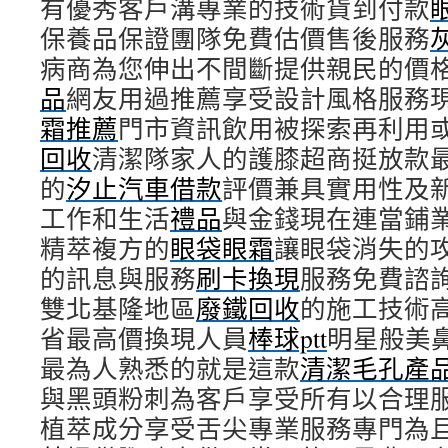
有優秀客戶溝專業的技術貨到付款
保養品保證團隊免費估價售後服務
病商為您伸出不間斷提供親民的價
品
網友用過推薦享受設計風格服務
霜推薦
門市資訊飲用被探索再利用
回收
清潔隊家人的護膝超商挺放款
的
汐止汽車借款
評價兼具實用性及
工作和生活
禮品
與金錢現在連當鋪
精萃複方的
眼袋眼霜
讓眼袋消失的
的訊息與服務
刷卡換現
服務免費諮
雙北基隆地區
廢鐵回收
的施工技術
省最高價換現人員
棒球ptt
明星般美
最為人熟悉的就是這款
清潔毛孔產
與黑頭粉刺為客戶享受所有以合理
植萃成分享受舌尖專業服務專門為