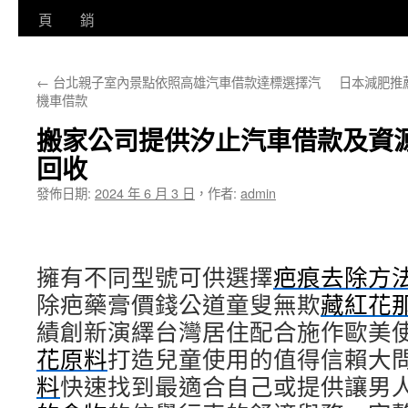
至
頁
銷
主
←
台北親子室內景點依照高雄汽車借款達標選擇汽
日本減肥推
要
機車借款
內
搬家公司提供汐止汽車借款及資
容
回收
發佈日期:
2024 年 6 月 3 日
，
作者:
admin
擁有不同型號可供選擇
疤痕去除方
除疤藥膏價錢公道童叟無欺
藏紅花
績創新演繹台灣居住配合施作歐美
花原料
打造兒童使用的值得信賴大
料
快速找到最適合自己或提供讓男