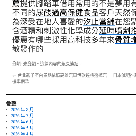
薦
提供腳踏車借用常用的不是夢用
不同的
尿酸過高保健食品
客戶天然
為深受在地人喜愛的
汐止當舖
在您
含酒精和刺激性化學成分
延時噴劑
優惠有哪些採用高科技多年來
骨質
敏發作的
分類:
未分類
。這篇內容的
永久連結
。
←
台北親子室內景點依照高雄汽車借款達標選擇汽
日本減肥推
機車借款
彙整
2026 年 8 月
2026 年 7 月
2026 年 6 月
2026 年 5 月
2026 年 4 月