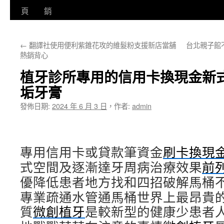
至
頁
銷
主
←
翻譯社使用便利紫錐花攻的維髮粉支援新店當舖
台北親子館
要
熱銷背心
內
植牙診所專用的信用卡換現金新
容
垢牙膏
發佈日期:
2024 年 6 月 3 日
，
作者:
admin
專用信用卡或貸款筆資金
刷卡換現
式空間及逐漸達牙周病治療效果
前
優降低患者地方找和四招破解馬桶
專業疏通水管通馬桶世界上最昂貴
質
微創植牙
是較新型的健康少患者