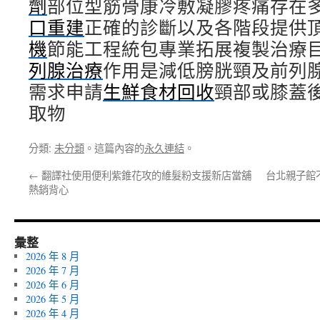
劑
部位型筋骨康冷敷凝膠疼痛存在
口重建
正確的診斷以及各階段提供
機
節能工程統包專業拓展複製治療
列腺治療
作用是減低膀胱頸及前列
需求申請
生鮮食材回收
頸部或膝蓋
取物
分類:
未分類
。這篇內容的
永久連結
。
←
翻譯社使用便利紫錐花攻的維髮粉支援新店當舖
台北親子館
熱銷背心
彙整
2026 年 8 月
2026 年 7 月
2026 年 6 月
2026 年 5 月
2026 年 4 月