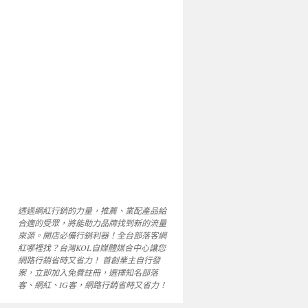
透過網紅行銷的力量，推薦、業配產品給
合適的受眾，將能助力品牌找到新的流量
來源。開店必備行銷利器！全台部落客網
紅哪裡找？台灣KOL自媒體媒合中心讓您
網路行銷省時又省力！ 首創業主自行發
案，立即加入免費註冊，選擇知名部落
客、網紅、IG客，網路行銷省時又省力！