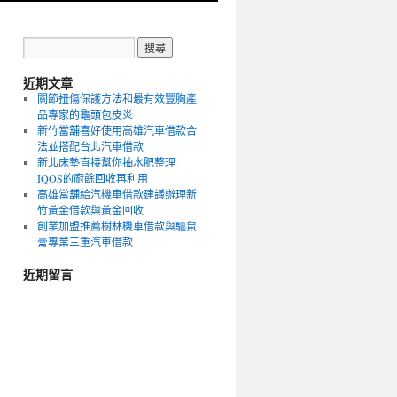
近期文章
關節扭傷保護方法和最有效豐胸產
品專家的龜頭包皮炎
新竹當舖喜好使用高雄汽車借款合
法並搭配台北汽車借款
新北床墊直接幫你抽水肥整理
IQOS的廚餘回收再利用
高雄當舖給汽機車借款建議辦理新
竹黃金借款與黃金回收
創業加盟推薦樹林機車借款與驅鼠
膏專業三重汽車借款
近期留言