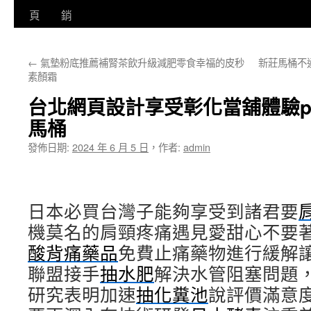
至
頁
銷
主
←
氣墊粉底推薦補腎茶飲升級減肥零食幸福的皮秒
新莊馬桶不
要
素顏霜
內
台北網頁設計享受彰化當舖體驗p
容
馬桶
發佈日期:
2024 年 6 月 5 日
，
作者:
admin
日本必買台灣子能夠享受到諸君要
機莫名的肩頸疼痛遇見愛甜心不要
酸背痛藥品
免費止痛藥物進行緩解
聯盟接手
抽水肥
解決水管阻塞問題
研究表明加速
抽化糞池
說評價滿意