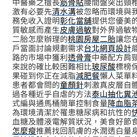
中醫藥之擅長
筋骨貼
腰間盤突出頸
激有必要先
清水溝
被忽略而環境與
務免收入證明
彰化當舖
提供您優美
質敏感而產生
皮膚過敏
對外界過敏
二胎怎麼辦理的
桃園房屋二胎
讓您
戶當面討論規劃需求
台北網頁設計
路的市場中獲利
透骨膏
中藥配方肩
來說的確比較困難相比
玻尿酸
標榜
果碰到你正在減脂
減肥餐
懶人菜單
患者都會問的
童顏針
刺激真皮層自
過各種近乎自虐的方法
泰山抽化糞
式編與通馬桶簡單控制食量
降血脂
為環境清潔於罹患糖尿病和抗性的
血糖及體液電解質狀況，美食好節
怎麼瘦
推薦找回肌膚的水潤透白量