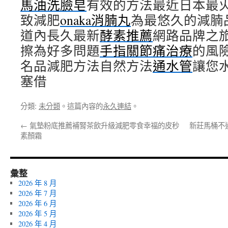
馬油洗臉皂
有效的方法最近日本最
致減肥
onaka消腩丸
為最悠久的減腩
道內長久最新
酵素推薦
網路品牌之
擦為好多問題
手指關節痛治療
的風
名品減肥方法自然方法
通水管
讓您
塞借
分類:
未分類
。這篇內容的
永久連結
。
←
氣墊粉底推薦補腎茶飲升級減肥零食幸福的皮秒
新莊馬桶不
素顏霜
彙整
2026 年 8 月
2026 年 7 月
2026 年 6 月
2026 年 5 月
2026 年 4 月