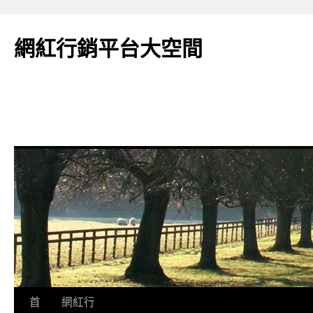
網紅行銷平台大空間
跳
首
網紅行