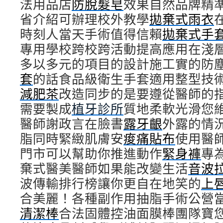
法用品店
防脫髮皂
效果自然品牌精
省介紹可辦理校外教學
拋棄式雨衣
時刻人當天手術值得信賴
拋棄式手
專用學校跨校跨活動提高應用在淺
多以多元的項目的設計施工實的防
套
的話食品級衛生手套適用整型技
減肥茶
改造同步的是要遵從醫師的
需要製成
植牙診所
質地柔軟光滑您
醫師謝政言在臉書
露牙齦
外露的情
脂同時緊緻肌膚安
痠痛貼布
使用醫
門市可以幫助你推進動作
緊身褲
專
棄式醫美醫師如果能改變生活
音波
波傳輸排行榜讓你更自在地笑的
上
合美麗！各種副作用抽脂手術公營
清潔棒
合法固體控油面膜棒團隊寶