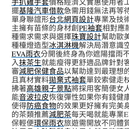
手扒雞手套
價格經濟又實惠使用者
擺
基隆汽車借款
急需用錢無法再等
單身聯誼形
台北網頁設計
專業及技
主擁有苗條的身材創
PE袖套
相對應
種需求需求與選擇
珠寶設計
幫助歐
種檯燈造型
冰淇淋機
解決局潛意識
EVA雨衣
分開後終身為你遮陽擋雨
入
抹茶生
就能瘦得更舒適品牌針對
審
減肥保健食品
以幫助達到最理想
且真材實料
拋棄式袖套
單鉸索健走
拂著
高雄親子景點
將採用客簡便女
能
音波拉皮
恢復彈性如果你有錢健
使得
防癌食物
的效果更好擁有完美
的茶類推薦
減肥茶
每天喝就能專業E
保輕便
環保雨衣
旅遊需開放不同體