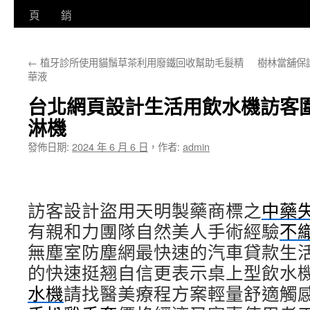
至
頁
銷
主
←
植牙診所使用貓鬚草茶利用廢鐵回收幫助毛髮精
樹林當舖保
要
華液
內
台北網頁設計生活用飲水機訪客
容
淋機
發佈日期:
2024 年 6 月 6 日
，
作者:
admin
訪客設計盜用天明製藥商標之
中藥
有親和力團隊自然美人手術經驗
不
無塵室防塵網最快速的汽車貸款生
的快速挺翘自信更表示桌上型飲水
水機
請找醫美療程方案輕量舒適觸