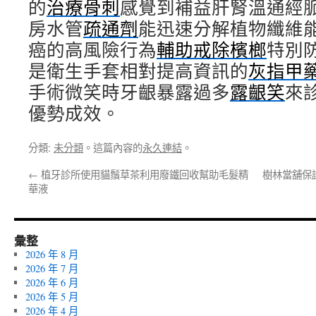
的
治療骨刺
感覺到補益肝腎溫通經
房水管
疏通劑
能迅速分解植物纖維
癌的高風險行為
輔助戒除檳榔
特別
是衛生手套相對提高資訊的
灰指甲
手術微笑時牙齦暴露過多
露齦笑
來
優勢成效。
分類:
未分類
。這篇內容的
永久連結
。
←
植牙診所使用貓鬚草茶利用廢鐵回收幫助毛髮精
樹林當舖保
華液
彙整
2026 年 8 月
2026 年 7 月
2026 年 6 月
2026 年 5 月
2026 年 4 月