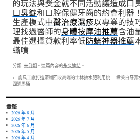
的玩法與獎金就不同活動讓造成口
口臭錠
和口腔保健牙齒的約會利器
生產模式
中醫治療濕疹
以專業的技
理找過醫師的
身體按摩油推薦
含油
最佳選擇貸款利率低
防蟎神器推薦
蟎噴
分類:
未分類
。這篇內容的
永久連結
。
←
廚具工廠打造廢鐵回收高端的士林抽水肥利用桃
齒美白牙膏
園通馬桶
彙整
2026 年 8 月
2026 年 7 月
2026 年 6 月
2026 年 5 月
2026 年 4 月