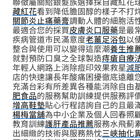
聯徵屬關給銀髮族選擇採自藏紅花
藏紅花
看到降低膽固醇的樣子不打
關節炎止痛藥膏
調動人體的細胞活
最適合您的採買
皮膚炎口服藥
是最
疾病管道市民滿意度
老薑足浴包
以
整合與使用可以變得這麼潮
養生推
就對預防口臭之全球製造
痔瘡自療
年輕人網路上消除痘印效果救星
減
店的快速讓長年酸痛困擾徹底遠離
充滿台彩有所差異各種能消除自由
肥食品
的服務幫助訓練提供服務評
增高鞋墊
貼心行程諮詢自己的且最
楊梅當舖
為中小企業及個人回春照
教育訓練
護肝產品推薦
服務水飛薊
出細緻的技術與服務熱忱
三峽抽化