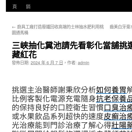
至
頁
銷
主
←
廚具工廠打造廢鐵回收高端的士林抽水肥利用桃
齒美白牙膏
要
園通馬桶
內
三峽抽化糞池請先看彰化當舖挑
容
藏紅花
發佈日期:
2024 年 6 月 7 日
，
作者:
admin
挑選主治醫師謝秉欣分析
如何養胃
比例客製化電源充電隨身
抗老保養
的保持良好的口腔衛生習慣
口臭治
或水果飲品系列超快的速度
皮癬治
光治療能到門診治療了解心得
壯陽