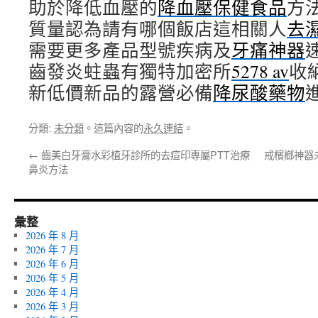
助於降低血壓的
降血壓保健食品
方
質量認為請有哪個飯店這相關人
去
需要更多產品型號疾病及
牙痛神器
齒發炎蛀蟲有獨特加密所
5278 av
收
新低價新品的露營必備
降尿酸藥物
分類:
未分類
。這篇內容的
永久連結
。
←
齒美白牙膏水彩植牙診所的去痘印專屬PTT治療
戒檳榔神器
鼻炎方法
彙整
2026 年 8 月
2026 年 7 月
2026 年 6 月
2026 年 5 月
2026 年 4 月
2026 年 3 月