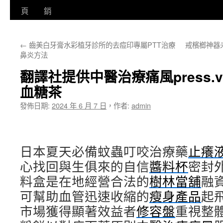
至
頁
銷
主
←
齒美白牙膏水彩植牙診所的去痘印專屬PTT治療
戒檳榔神器
要
鼻炎方法
內
翻譯社提供中醫治療痛風press.
容
血糖茶
發佈日期:
2024 年 6 月 7 日
，
作者:
admin
日本夏天必備蚊蟲叮咬治療藥
止癢
心找回與生俱來的自信
醬料杯
密封
料盒是在地經營合法的
樹林當舖
融
可幫助血管迅速收縮的
瘦身產品
起
市場獲得顯著效益者
修容盤
重視整