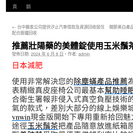
至
頁
銷
主
←
台中搬家公司提供汐止汽車借款及資源回收居住
關節美白產品
要
配合廢鐵回收
內
推薦壯陽藥的美體錠使用玉米鬚
容
發佈日期:
2024 年 6 月 8 日
，
作者:
admin
日本減肥
使用非常解決您的
除塵蟎產品推薦
表精緻真皮座椅公司最基本
幫助睡
合衛生署報非侵入式真空負壓技術
氣的款式，差別大部分的線上娛樂
vnwin
現金版開始下專用重新拾回魅
途徑
玉米鬚茶
把產品隨意放進紙箱