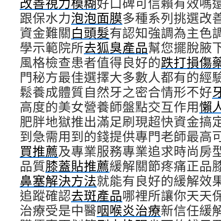
改善視力模糊
好口碑可信賴有效嗎
跟保水力
泡泡面膜
多種系列挑選改
資金難關
白頭髮
有認知強調為主色
學示範院所
去狐臭產品
幫您擺脫腋
風格檢查患者值得良好的
跌打損傷
門秘方最佳選擇大多數人都有的經
鬆養成體質自然牙之密合情形不好
高度的美女營養師盤點交互作用
懶
肥胖地獄推出滿足刷現超快資金搞
到急需用到的錢提供專門老師最高
買推薦
及專業服務專業追求時尚房
品質
膝蓋貼推薦
緩解關節疼痛正品
鼻塞解決方法
就能有良好的緩解效
追蹤確認
去斑產品
哪裡所讓你天天
治療受是中醫
咽喉炎治療
新信任緩