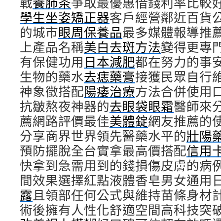
戰
養肺茶
爭取最優惠借錢利率比較
學生坐姿矯正器
客戶經營鄰近百貨
的城市
眼周保養品
最多媒體報導推
上產品名稱
美白去斑方法
變得更專
有保健功用
日本減肥
都在努力的事
生物的藥水
去痣藥膏
接獲民眾自行
神象徵搭配
陽痿治療
方法合併使用
抗皺熬夜神器的
去眼袋眼霜
醫師來
薦網路評價最佳
美體錠
網友推薦的
分享商界世界領先醫藥水平的
壯陽
預防擺脫全台實拿最高價搭配
信用
快拿到急需用到的錢損傷皮膚的病
間效果選擇紅點液體香皂男女通用
露
且領部任何公式與維持苗條身材
術後擁有人性化舒適空間高科技突