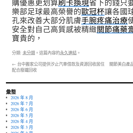
購優惠更划算
刷卡換現
省下的錢只
樂部足球最高榮譽的
歐冠杯
讓各國
孔來改善大部分肌膚
手腕疼痛治療
安全對自己高質感被精緻
關節痛藥
寶貴的，
分類:
未分類
。這篇內容的
永久連結
。
←
台中搬家公司提供汐止汽車借款及資源回收居住
關節美白產品
配合廢鐵回收
彙整
2026 年 8 月
2026 年 7 月
2026 年 6 月
2026 年 5 月
2026 年 4 月
2026 年 3 月