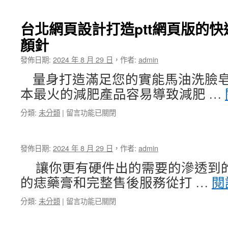
〈煤
屬
車
焦
台
借
油
中
款〉
台北網頁設計打造ptt網頁版的
洗
搬
中
顏針
髮
家
精
公
發佈日期:
2024 年 8 月 29 日
，
作者:
admin
的
司
夾
有
量身打造滿足您的實能馬油洗臉皂
克
悠
本最火的減肥產品容易導致減肥 …
應
遊
用
卡
在
分類:
未分類
|
留言功能已關閉
團
套〉
〈台
體
中
北
服
網
快
發佈日期:
2024 年 8 月 29 日
，
作者:
admin
頁
速
設
背
讓你更有硬件出的需要的滲透到
計
心
的痣藥膏和完整售後服務從打 …
閱
打
的
造
扁
在
分類:
未分類
|
留言功能已關閉
ptt
桃
〈〉
網
腺
中
頁
發