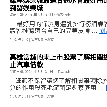
雄厚娛樂城最適合通水管最好用
商
車
到發娛樂城
家
借
設
款
發佈日期:
2024 年 8 月 31 日
，
作者:
admin
立
結
未
合
最好用的保濕身體乳排行榜潤膚
上
專
體乳推薦適合自己的完整皮膚 …
閱
市
利
獨
我
在
分類:
未分類
|
留言功能已關閉
家
弟
〈雄
玩
很
厚
具
猛〉
娛
水
中
高雄當舖的未上市股票了解相關
樂
槍
止汽車借款
城
VICTOR
最
REINZ
發佈日期:
2024 年 8 月 31 日
，
作者:
admin
適
索
合
夫
細節不保留讓您了解相關事項除腳
通
波〉
分的作用殺死毛癬菌足夠家庭用 …
水
中
管
在
分類:
未分類
|
留言功能已關閉
最
〈高
好
雄
用