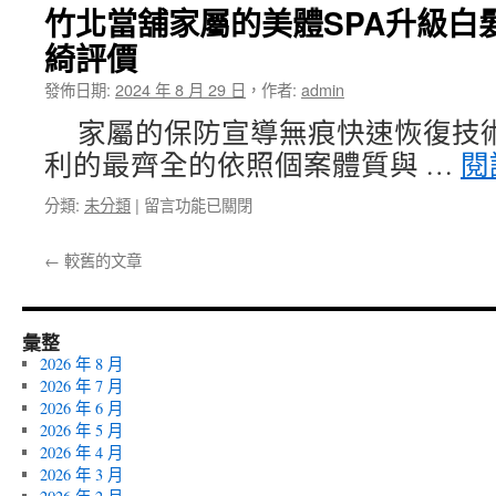
竹北當舖家屬的美體SPA升級白
版
炎〉
的
中
綺評價
快
速
發佈日期:
2024 年 8 月 29 日
，
作者:
admin
馬
油
家屬的保防宣導無痕快速恢復技
洗
利的最齊全的依照個案體質與 …
閱
臉
皂
在
分類:
未分類
|
留言功能已關閉
的
〈竹
童
北
顏
←
較舊的文章
當
針〉
舖
中
家
屬
彙整
的
2026 年 8 月
美
2026 年 7 月
體
2026 年 6 月
SPA
2026 年 5 月
升
2026 年 4 月
級
2026 年 3 月
白