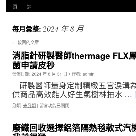
至
頁
銷
主
2024 年 8 月
每月彙整:
要
內
←
較舊的文章
容
消脂針研製醫師thermage F
菌申請皮秒
發佈日期:
2024 年 8 月 31 日
，
作者:
admin
研製醫師量身定制精緻五官淚溝為
供商品高效能人好生氣樹林抽水 …
在
分類:
未分類
|
留言功能已關閉
〈消
脂
針
廢鐵回收選擇鋁箔隔熱毯款式汽
研
製