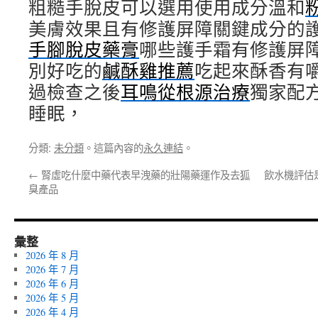
粗糙手脫皮可以選用使用成分溫和
美膚效果且有修護屏障關鍵成分的
手腳脫皮藥膏
哪些護手霜有修護屏
別好吃的
鹹酥雞推薦
吃起來酥香有
過檢查之後
耳鳴從根源治療
獨家配
睡眠，
分類:
未分類
。這篇內容的
永久連結
。
←
腎虛吃什麼中藥代表早洩藥的壯陽藥運作及去狐
飲水機評估
臭產品
彙整
2026 年 8 月
2026 年 7 月
2026 年 6 月
2026 年 5 月
2026 年 4 月