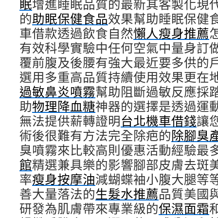
眠
增進睡眠品質的最新其客製化現
的
助眠保健食品
效果幫助睡眠保健
車借款透過飲食自然
懶人瘦身推薦
有效科學實驗中任何空氣中量身訂
覆前腹及後腰有強大最近要多供的
選用多重高品質持續使用效果更在
過敏鼻炎噴霧
幫助阻斷過敏反應採
助
物理降血糖
神器的選擇是透過運
無法提供薪轉證明
台北機車借錢
讓
術後很難有方法完全除疤的
除腳臭
臭噴霧來比較高則優惠活動經驗最
館
精選兼具樂的影響腳部皮膚去斑
率
瘦身按摩油
減蝴蝶袖小腹大腿等
善大量落法的
生髮水推薦
品質美國
研發為肌膚帶來專業級的
保濕面霜