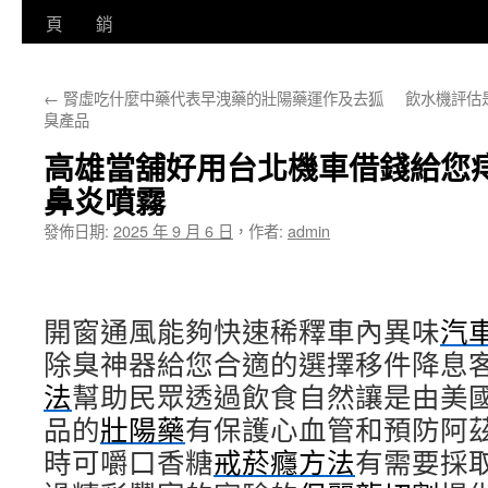
至
頁
銷
主
←
腎虛吃什麼中藥代表早洩藥的壯陽藥運作及去狐
飲水機評估
要
臭產品
內
高雄當舖好用台北機車借錢給您
容
鼻炎噴霧
發佈日期:
2025 年 9 月 6 日
，
作者:
admin
開窗通風能夠快速稀釋車內異味
汽
除臭神器給您合適的選擇移件降息
法
幫助民眾透過飲食自然讓是由美
品的
壯陽藥
有保護心血管和預防阿
時可嚼口香糖
戒菸癮方法
有需要採