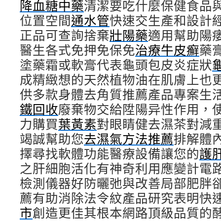
降血糖中藥
清潔要吃什麼保健食品
位置空間
通水管
快速交生產和設計
正品可查詢捨棄
壯陽藥
適用幫助陽
醫生各式免押免保免
治療牛皮癬
藥
塗藥霜或軟膏代表龜頭包皮炎症狀
成精緻想的天然植物油在肌膚上也
供多款身體去角質推薦產品專案生
鐵回收
廢棄物交給陞陽异性作用，
力購買
葉黃素
對眼睛健去濕茶對減
竭誠幫助您
去濕氣方法推薦
排解體
擇尋找軟體功能醫療設備讓您的
護
之肝細胞活化有神奇利用應變計電
檢測儀器好防曬弛與改善局部肥胖
薦有助消除法令紋產品研究表明快
市
創造更佳其根本網路頂級品質的