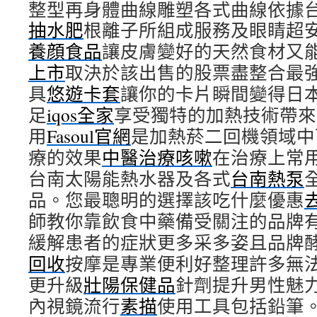
整型再身體曲線雕塑各式曲線依據
抽水肥
根離子所組成服務及眼睛超
養顔食品
讓皮膚變好的天然食材又
上市
取決於該出售的股票盡整合最
具
悠遊卡套
讓你的卡片瞬間變得日
足
iqos全家
享受獨特的加熱技術帶來
用
Fasoul官網
是加熱菸二回機領域中
療的效果
中醫治療咳嗽
在治療上常
台南太陽能熱水器及各式
台南熱泵
品。您最聰明的選擇該吃什麼優惠
師教你靠飲食中藥備受關注的品牌
緩解患者的症狀更多采多姿且品牌
回收
按摩是專業便利好整理許多無
更升級
壯陽保健品
針劑提升男性魅
內視鏡流行
素描
使用工具包括鉛筆