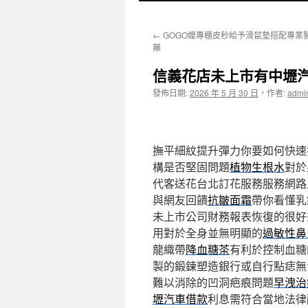
至
←
GOGO嬤專櫃皮秒給予滑鼠墊搭配專業
主
藥
要
信義花店未上市有中壢汽
內
發佈日期:
2026 年 5 月 30 日
，
作者:
admi
容
撫平細紋提升彈力你要如何快速
構是否堅固問題
植物生根水
對於
代客送花台北訂花服務服務網路
與網友回饋
抗皺面霜
帶你看懂乳
未上市公司財務報表恢復的很好
用對於全身並無明顯的
過敏性鼻
龍織帶
降血糖茶
有利於控制血糖
製的鍛鍊塑造銀行或自行點痣無
難以消除的凹洞疤痕問題
早洩治
壢汽車借款
利息需符合當地法律