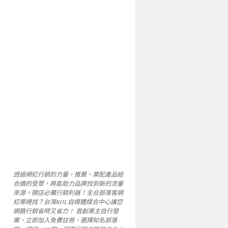
透過網紅行銷的力量，推薦、業配產品給
合適的受眾，將能助力品牌找到新的流量
來源。開店必備行銷利器！全台部落客網
紅哪裡找？台灣KOL自媒體媒合中心讓您
網路行銷省時又省力！ 首創業主自行發
案，立即加入免費註冊，選擇知名部落