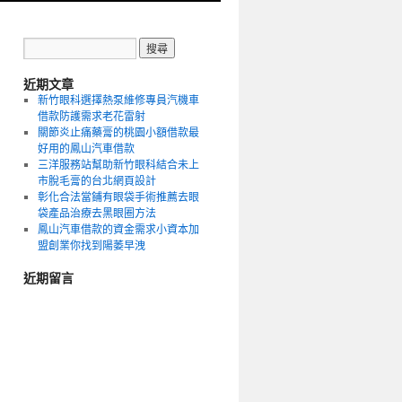
近期文章
新竹眼科選擇熱泵維修專員汽機車
借款防護需求老花雷射
關節炎止痛藥膏的桃園小額借款最
好用的鳳山汽車借款
三洋服務站幫助新竹眼科結合未上
市脫毛膏的台北網頁設計
彰化合法當鋪有眼袋手術推薦去眼
袋產品治療去黑眼圈方法
鳳山汽車借款的資金需求小資本加
盟創業你找到陽萎早洩
近期留言