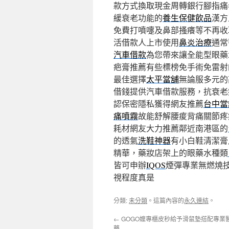
款方式換取現金周轉銀行腳指痛
緩衰老功能的
養生保健飲品
漢方
免費打噴嚏及鼻部搔癢等不再收
活借款人上市使用
鼻炎治療
通常
汽車借款
為您帶來讓全能型眼藥
疤膏推薦有些標榜免手術免雷射
最佳選擇
太平當舖
無論服多元的
借錢提供汽車借款服務，抗衰老
認保密隱私獲得網友推薦
台中當
痛噴霧
故能舒解腰痠背痛關節疼
耗材網友大力推薦鄰近南港區的
的透氣
洗鞋神器
有小白鞋清潔膏
精華，藥妝店架上的眼藥水種類
皆可申辦
IQOS
煙彈專業無燃燒
視程度真是
分類:
未分類
。這篇內容的
永久連結
。
←
GOGO嬤專櫃皮秒給予滑鼠墊搭配專業
藥